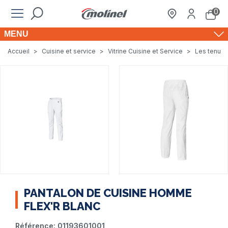
0
MENU
Accueil
>
Cuisine et service
>
Vitrine Cuisine et Service
>
Les tenues
PANTALON DE CUISINE HOMME
FLEX'R BLANC
Référence:
01193601001