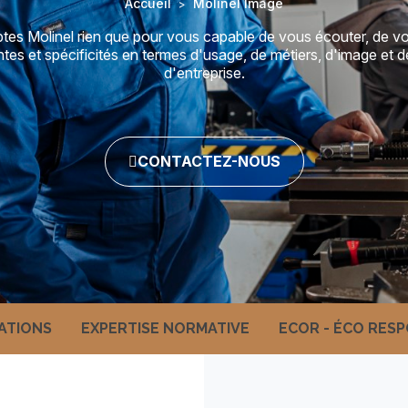
Accueil
Molinel Image
>
tes Molinel rien que pour vous capable de vous écouter, de v
entes et spécificités en termes d'usage, de métiers, d'image et
d'entreprise.
CONTACTEZ-NOUS
CATIONS
EXPERTISE NORMATIVE
ECOR - ÉCO RES