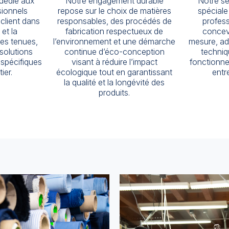
 dédié aux
Notre engagement durable
Notre se
ionnels
repose sur le choix de matières
spéciale
lient dans
responsables, des procédés de
profes
 et la
fabrication respectueux de
concev
ses tenues,
l’environnement et une démarche
mesure, ad
 solutions
continue d’éco-conception
techniq
spécifiques
visant à réduire l’impact
fonctionne
ier.
écologique tout en garantissant
entr
la qualité et la longévité des
produits.