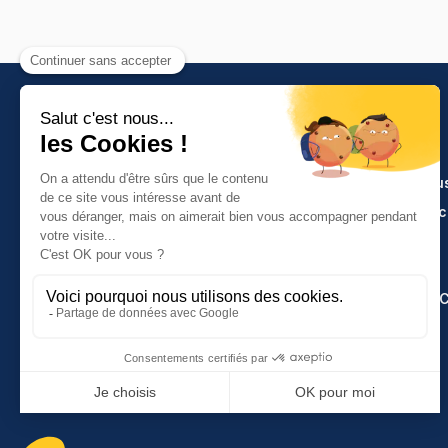
PRODUITS
Artisanat et indu
Molinel Lille
Cuisine et servi
03.20.38.70.00
Hasson
Plan du site
Molinel Lyon
04.74.65.20.25
Espace Grands 
Contactez-nous