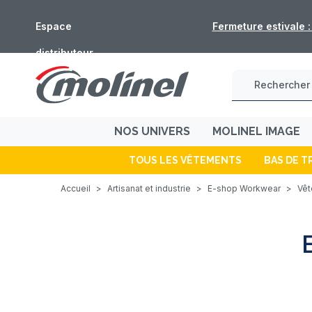
Espace
Fermeture estivale 
distributeur
NOS UNIVERS
MOLINEL IMAGE
TOUS LES VÊTEMENTS
BAS DE T
Accueil
>
Artisanat et industrie
>
E-shop Workwear
>
Vêt