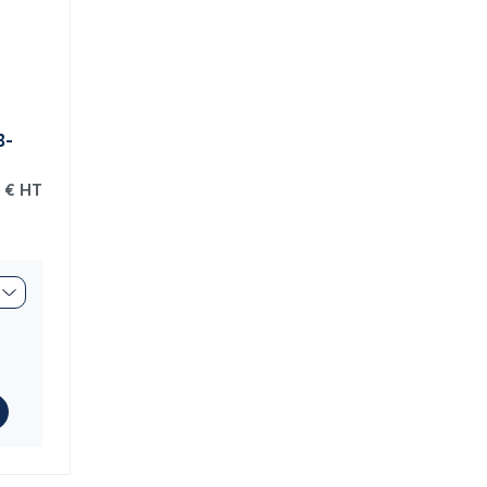
B-
 €
HT