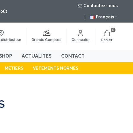
Contactez-nous
août
Livraison grat
Français
0
Grands Comptes
 distributeur
Connexion
Panier
SHOP
ACTUALITES
CONTACT
MÉTIERS
VÊTEMENTS NORMÉS
S