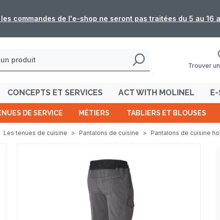
: les commandes de l'e-shop ne seront pas traitées du 5 au 16 
Trouver un
CONCEPTS ET SERVICES
ACT WITH MOLINEL
E-
ENUES DE SERVICE
MÉTIERS
TABLIERS ET BLOUSES
Les tenues de cuisine
>
Pantalons de cuisine
>
Pantalons de cuisine 