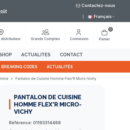
Contactez-nous
août
Livraison grat
Français
0
Grands Comptes
 distributeur
Connexion
Panier
SHOP
ACTUALITES
CONTACT
BREAKING CODES
ACTUALITÉS
homme
>
Pantalon de Cuisine Homme Flex'R Micro-Vichy
PANTALON DE CUISINE
HOMME FLEX'R MICRO-
VICHY
Référence:
01193314488