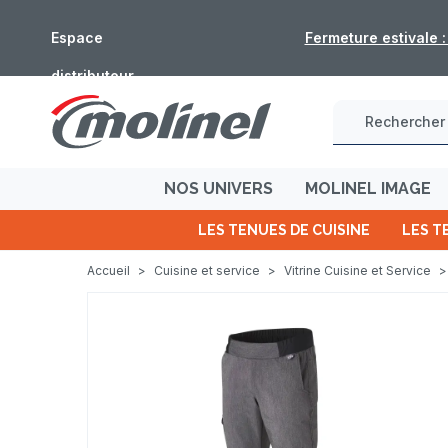
Espace
Fermeture estivale 
distributeur
NOS UNIVERS
MOLINEL IMAGE
LES TENUES DE CUISINE
LES T
Accueil
>
Cuisine et service
>
Vitrine Cuisine et Service
>