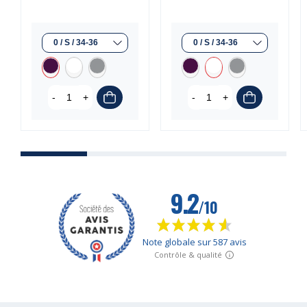
(1 avis)
-
+
-
+