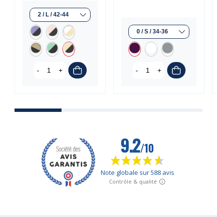
(1 avis)
-
+
-
+