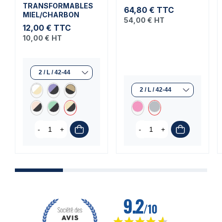
TRANSFORMABLES
64,80 €
TTC
MIEL/CHARBON
54,00 €
HT
12,00 €
TTC
10,00 €
HT
-
+
-
+