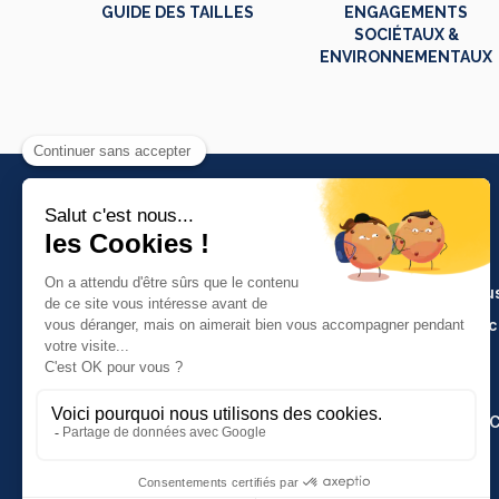
GUIDE DES TAILLES
ENGAGEMENTS
SOCIÉTAUX &
ENVIRONNEMENTAUX
PRODUITS
Artisanat et indu
Molinel Lille
Cuisine et servi
03.20.38.70.00
Hasson
Plan du site
Molinel Lyon
04.74.65.20.25
Espace Grands 
Contactez-nous