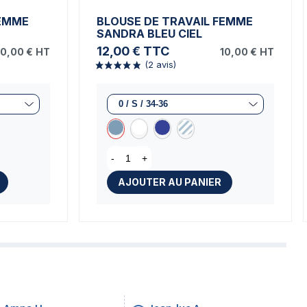
FEMME
BLOUSE DE TRAVAIL FEMME
SANDRA BLEU CIEL
12,00 €
TTC
10,00 €
HT
10,00 €
HT
-
+
AJOUTER AU PANIER
)
(2 avis)