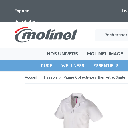
du 5 au 16 août
Espace
Liv
distributeur
NOS UNIVERS
MOLINEL IMAGE
PURE
WELLNESS
ESSENTIELS
Accueil
>
Hasson
>
Vitrine Collectivités, Bien-être, Santé