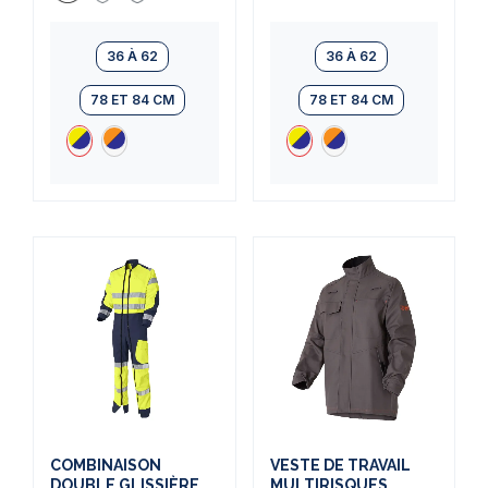
36 À 62
36 À 62
78 ET 84 CM
78 ET 84 CM
COMBINAISON
VESTE DE TRAVAIL
DOUBLE GLISSIÈRE
MULTIRISQUES