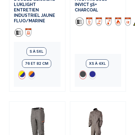
LUKLIGHT
INVICT 5S+
ENTRETIEN
CHARCOAL
INDUSTRIEL JAUNE
FLUO/MARINE
S À 5XL
76 ET 82 CM
XS À 4XL