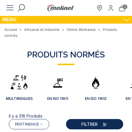
0
MENU
Accueil
>
Artisanat et industrie
>
Vitrine Workwear
>
Produits
normés
PRODUITS NORMÉS
MULTIRISQUES
EN ISO 11611
EN ISO 11612
EN 
Il y a 318 Produits
FILTRER
PERTINENCE