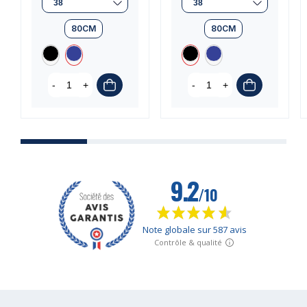
80CM
80CM
-
+
-
+