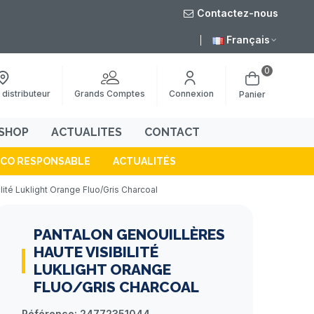
Contactez-nous
août
Livraison grat
Français
0
Grands Comptes
 distributeur
Connexion
Panier
SHOP
ACTUALITES
CONTACT
ÉCO RESPONSABLE
ACTUALITÉS
lité Luklight Orange Fluo/Gris Charcoal
PANTALON GENOUILLÈRES
HAUTE VISIBILITÉ
LUKLIGHT ORANGE
FLUO/GRIS CHARCOAL
Référence:
24772351044