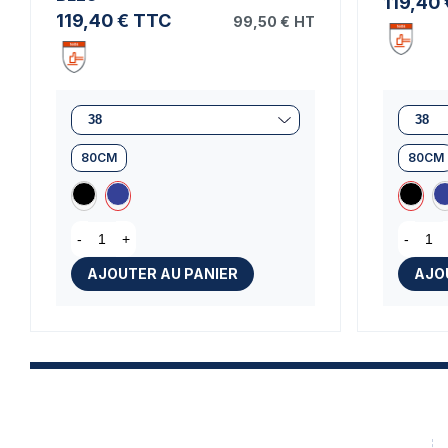
119,40 
119,40 €
TTC
99,50 €
HT
80CM
80CM
-
+
-
AJOUTER AU PANIER
AJO