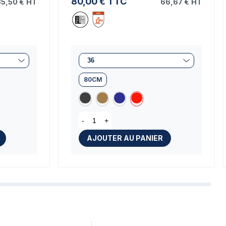
80,00 €
TTC
5,50 €
HT
66,67 €
HT
80CM
-
+
AJOUTER AU PANIER