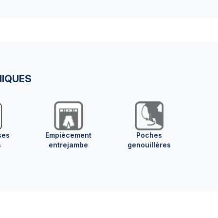
NIQUES
ses
Empiècement
Poches
s
entrejambe
genouillères