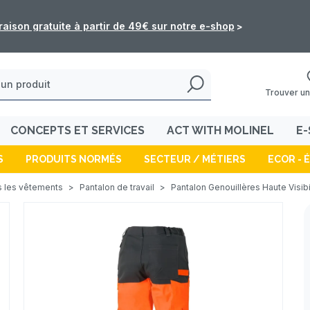
: les commandes de l'e-shop ne seront pas traitées du 5 au 16 
Trouver un
CONCEPTS ET SERVICES
ACT WITH MOLINEL
E-
S
PRODUITS NORMÉS
SECTEUR / MÉTIERS
ECOR - 
 les vêtements
>
Pantalon de travail
>
Pantalon Genouillères Haute Visibi