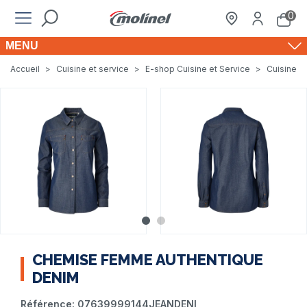
0
MENU
Accueil
>
Cuisine et service
>
E-shop Cuisine et Service
>
Cuisine e
CHEMISE FEMME AUTHENTIQUE
DENIM
Référence:
07639999144JEANDENI