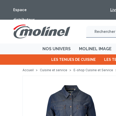
Espace
Fermeture estivale : les c
distributeur
NOS UNIVERS
MOLINEL IMAGE
LES TENUES DE CUISINE
LES T
Accueil
>
Cuisine et service
>
E-shop Cuisine et Service