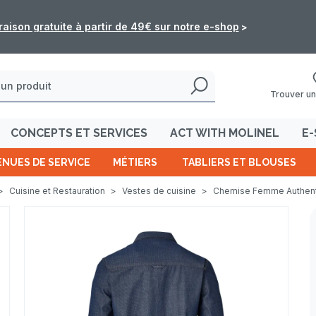
ommandes de l'e-shop ne seront pas traitées du 5 au 16 août
Trouver un
CONCEPTS ET SERVICES
ACT WITH MOLINEL
E-
ENUES DE SERVICE
MÉTIERS
TABLIERS ET BLOUSES
>
Cuisine et Restauration
>
Vestes de cuisine
>
Chemise Femme Authen