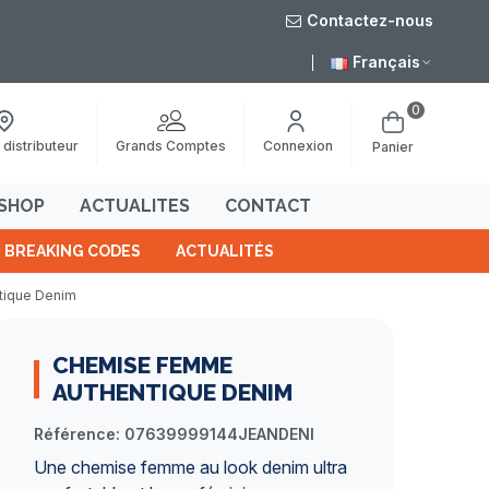
Contactez-nous
Livraison gratuite à 
Français
0
Grands Comptes
 distributeur
Connexion
Panier
SHOP
ACTUALITES
CONTACT
BREAKING CODES
ACTUALITÉS
tique Denim
CHEMISE FEMME
AUTHENTIQUE DENIM
Référence:
07639999144JEANDENI
Une chemise femme au look denim ultra