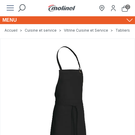
0
MENU
Accueil
>
Cuisine et service
>
Vitrine Cuisine et Service
>
Tabliers e