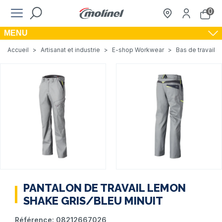
0
MENU
Accueil
>
Artisanat et industrie
>
E-shop Workwear
>
Bas de travail
PANTALON DE TRAVAIL LEMON
SHAKE GRIS/BLEU MINUIT
Référence:
08212667026