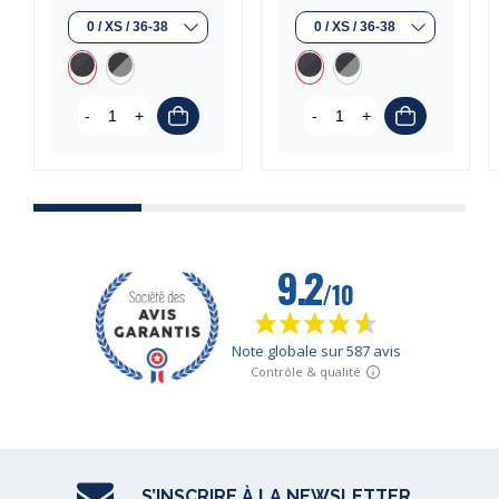
-
+
-
+
S’INSCRIRE À LA NEWSLETTER