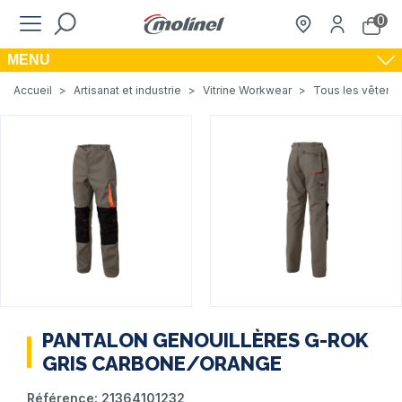
0
MENU
Accueil
>
Artisanat et industrie
>
Vitrine Workwear
>
Tous les vêteme
PANTALON GENOUILLÈRES G-ROK
GRIS CARBONE/ORANGE
Référence:
21364101232