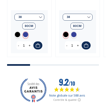
80CM
80CM
-
+
-
+