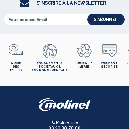
S’INSCRIRE À LA NEWSLETTER
S’ABONNER
GUIDE
ENGAGEMENTS
OBJECTIF
PAIEMENT
L
DES
SOCIÉTAUX &
2E VIE
SÉCURISÉ
TAILLES
ENVIRONNEMENTAUX
Molinel Lille
03.20.38.70.00