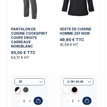
PANTALON DE
VESTE DE CUISINE
CUISINE COOKSPIRIT
HOMME ZEF NOIR
COUPE DROITE
49,90 €
TTC
CARREAUX
41,58 €
HT
NOIR/BLANC
65,00 €
TTC
54,17 €
HT
-
+
-
+