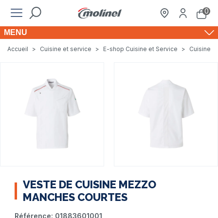
0
MENU
Accueil
>
Cuisine et service
>
E-shop Cuisine et Service
>
Cuisine e
VESTE DE CUISINE MEZZO
MANCHES COURTES
Référence:
01883601001