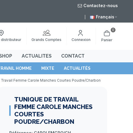
Contactez-nous
à partir de 49€ sur notre e-shop
>
Français
0
Grands Comptes
 distributeur
Connexion
Panier
SHOP
ACTUALITES
CONTACT
TRAVAIL HOMME
MIXTE
ACTUALITÉS
 Travail Femme Carole Manches Courtes Poudre/Charbon
TUNIQUE DE TRAVAIL
FEMME CAROLE MANCHES
COURTES
POUDRE/CHARBON
Référence:
CAROLEMCPO/CH