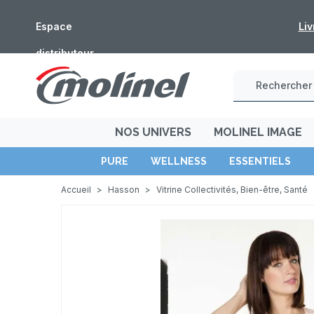
 commandes de l'e-shop ne seront pas traitées du 5 au 16 août
Espace
distributeur
NOS UNIVERS
MOLINEL IMAGE
PURE
WELLNESS
ESSENTIELS
Accueil
>
Hasson
>
Vitrine Collectivités, Bien-être, Santé