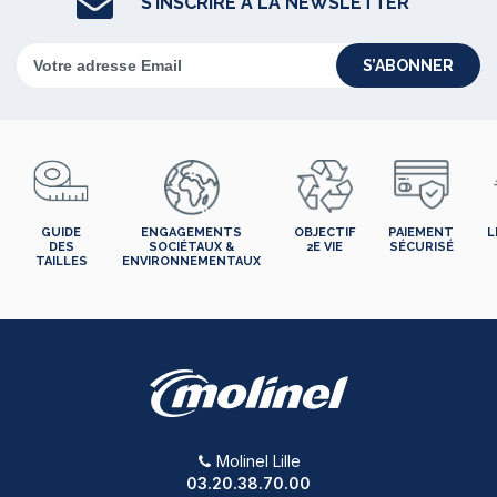
S’INSCRIRE À LA NEWSLETTER
S’ABONNER
GUIDE
ENGAGEMENTS
OBJECTIF
PAIEMENT
L
DES
SOCIÉTAUX &
2E VIE
SÉCURISÉ
TAILLES
ENVIRONNEMENTAUX
Molinel Lille
03.20.38.70.00