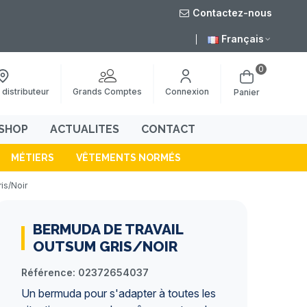
Contactez-nous
août
Livraison grat
Français
0
Grands Comptes
 distributeur
Connexion
Panier
SHOP
ACTUALITES
CONTACT
MÉTIERS
VÊTEMENTS NORMÉS
is/Noir
BERMUDA DE TRAVAIL
OUTSUM GRIS/NOIR
Référence:
02372654037
Un bermuda pour s'adapter à toutes les