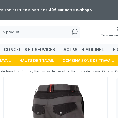
: les commandes de l'e-shop ne seront pas traitées du 5 au 16 
Trouver un
CONCEPTS ET SERVICES
ACT WITH MOLINEL
E-
RAVAIL
HAUTS DE TRAVAIL
COMBINAISONS DE TRAVAIL
 de travail
>
Shorts / Bermudas de travail
>
Bermuda de Travail Outsum Gr