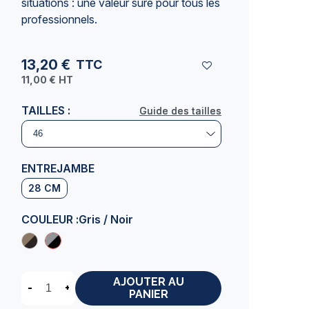
situations : une valeur sûre pour tous les
professionnels.
13,20 €
TTC
11,00 €
HT
TAILLES :
Guide des tailles
Guide des tailles
ENTREJAMBE
28 CM
COULEUR :
Gris / Noir
AJOUTER AU
-
+
PANIER