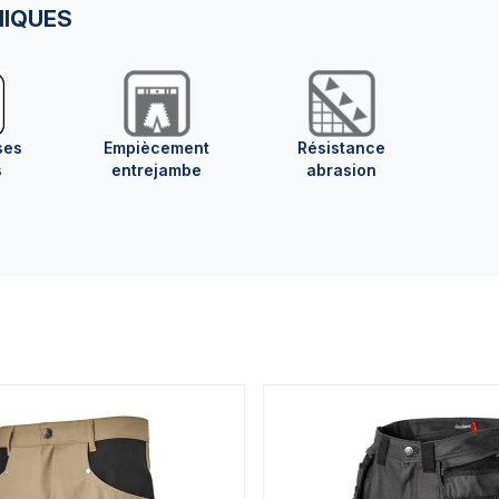
NIQUES
ses
Empiècement
Résistance
s
entrejambe
abrasion