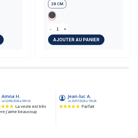
28 CM
-
+
AJOUTER AU PANIER