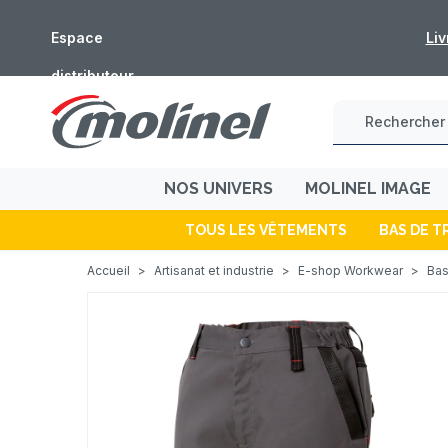
Espace
Fermeture estivale 
distributeur
NOS UNIVERS
MOLINEL IMAGE
TOUS LES VÊTEMENTS
BAS DE T
Accueil
>
Artisanat et industrie
>
E-shop Workwear
>
Bas