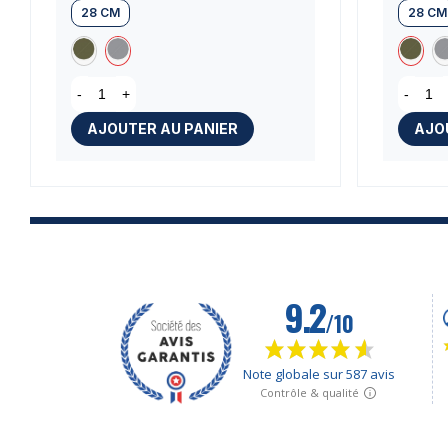
28 CM
28 CM
(2 avis)
-
+
-
AJOUTER AU PANIER
AJO