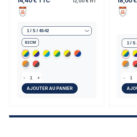
14,40 €
TTC
18,00 €
12,00 €
HT
82CM
-
+
-
AJOUTER AU PANIER
AJO