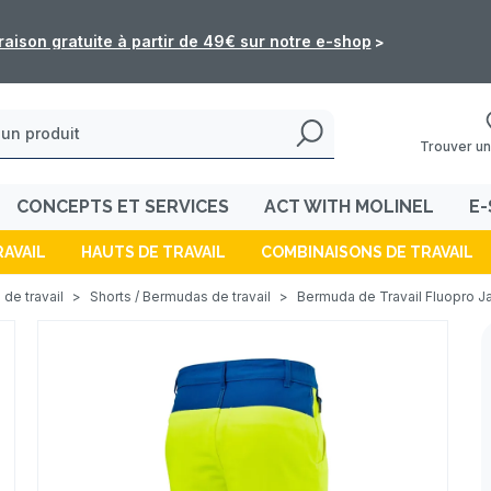
: les commandes de l'e-shop ne seront pas traitées du 5 au 16 
Trouver un
CONCEPTS ET SERVICES
ACT WITH MOLINEL
E-
RAVAIL
HAUTS DE TRAVAIL
COMBINAISONS DE TRAVAIL
 de travail
>
Shorts / Bermudas de travail
>
Bermuda de Travail Fluopro Ja