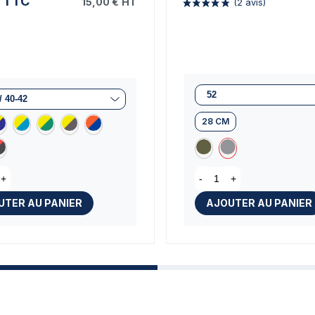
TTC
15,00 €
HT
28 CM
(2 avi
+
-
+
UTER AU PANIER
AJOUTER AU PANIER