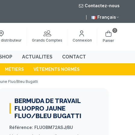
Contactez-nous
août
Livraison grat
Français
0
Grands Comptes
 distributeur
Connexion
Panier
SHOP
ACTUALITES
CONTACT
MÉTIERS
VÊTEMENTS NORMÉS
une Fluo/Bleu Bugatti
BERMUDA DE TRAVAIL
FLUOPRO JAUNE
FLUO/BLEU BUGATTI
Référence:
FLUOBM72ASJ/BU