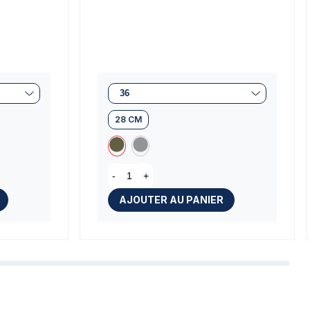
28 CM
s)
-
+
AJOUTER AU PANIER