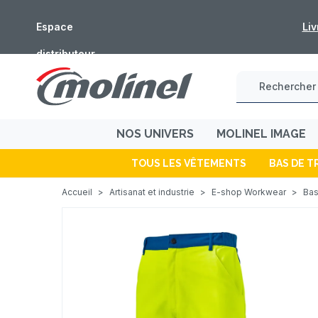
Espace
Fermeture estivale 
distributeur
NOS UNIVERS
MOLINEL IMAGE
TOUS LES VÊTEMENTS
BAS DE T
Accueil
>
Artisanat et industrie
>
E-shop Workwear
>
Bas