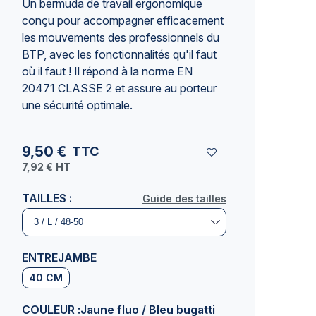
Un bermuda de travail ergonomique
conçu pour accompagner efficacement
les mouvements des
professionnels du
BTP
, avec les fonctionnalités qu'il faut
où il faut ! Il répond à la norme EN
20471 CLASSE 2 et assure au porteur
une sécurité optimale.
9,50 €
TTC
7,92 €
HT
TAILLES :
Guide des tailles
Guide des tailles
ENTREJAMBE
40 CM
COULEUR :
Jaune fluo / Bleu bugatti