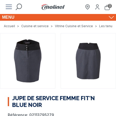
0
MENU
Accueil
>
Cuisine et service
>
Vitrine Cuisine et Service
>
Les tenues
JUPE DE SERVICE FEMME FIT'N
BLUE NOIR
Référence:
02113795279