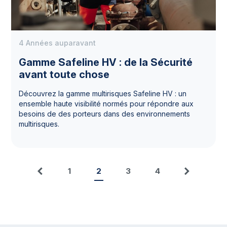
4 Années auparavant
Gamme Safeline HV : de la Sécurité
avant toute chose
Découvrez la gamme multirisques Safeline HV : un
ensemble haute visibilité normés pour répondre aux
besoins de des porteurs dans des environnements
multirisques.
1
2
3
4
Précédent
Suivant