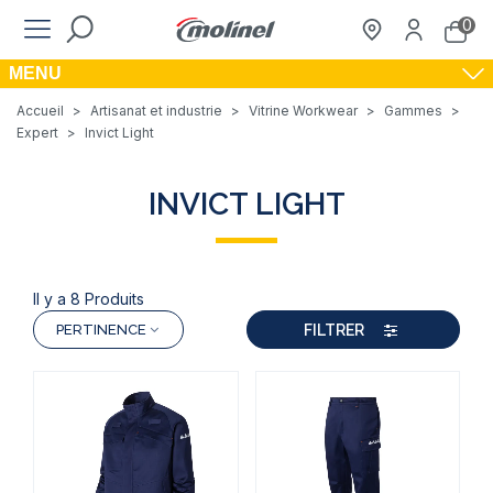
0
MENU
Accueil
>
Artisanat et industrie
>
Vitrine Workwear
>
Gammes
>
Expert
>
Invict Light
INVICT LIGHT
Il y a 8 Produits
FILTRER
PERTINENCE