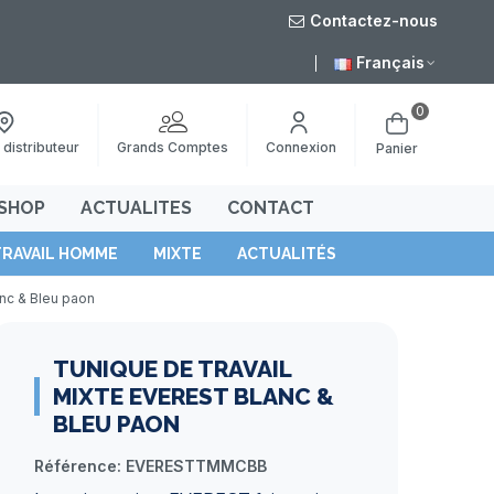
Contactez-nous
Livraison gratuite 
Français
0
Grands Comptes
 distributeur
Connexion
Panier
SHOP
ACTUALITES
CONTACT
TRAVAIL HOMME
MIXTE
ACTUALITÉS
anc & Bleu paon
TUNIQUE DE TRAVAIL
MIXTE EVEREST BLANC &
BLEU PAON
Référence:
EVERESTTMMCBB