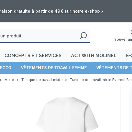
 commandes de l'e-shop ne seront pas traitées du 5 au 16 août
Trouver un
CONCEPTS ET SERVICES
ACT WITH MOLINEL
E-
ECOR
VÊTEMENTS DE TRAVAIL FEMME
VÊTEMENTS DE 
>
Mixte
>
Tunique de travail mixte
>
Tunique de travail mixte Everest Bl