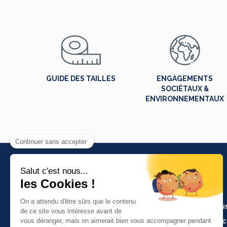
GUIDE DES TAILLES
ENGAGEMENTS
SOCIÉTAUX &
ENVIRONNEMENTAUX
PRODUITS
Artisanat et indu
Molinel Lille
Cuisine et servi
03.20.38.70.00