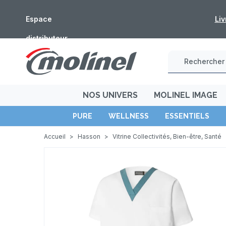
Espace
Fermeture estivale : les
distributeur
NOS UNIVERS
MOLINEL IMAGE
PURE
WELLNESS
ESSENTIELS
Accueil
>
Hasson
>
Vitrine Collectivités, Bien-être, Santé