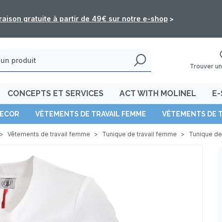
: les commandes de l'e-shop ne seront pas traitées du 5 au 16 
Trouver un
CONCEPTS ET SERVICES
ACT WITH MOLINEL
E-
ECOR
VÊTEMENTS DE TRAVAIL FEMME
VÊTEMENTS DE 
>
Vêtements de travail femme
>
Tunique de travail femme
>
Tunique de