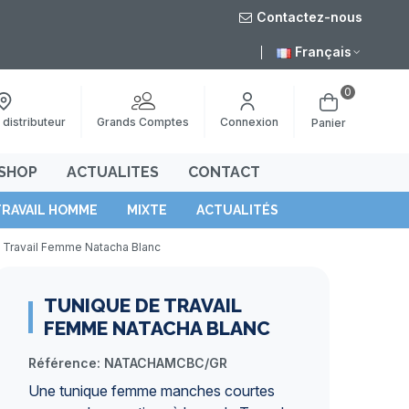
Contactez-nous
août
Livraison grat
Français
0
Grands Comptes
 distributeur
Connexion
Panier
SHOP
ACTUALITES
CONTACT
TRAVAIL HOMME
MIXTE
ACTUALITÉS
 Travail Femme Natacha Blanc
TUNIQUE DE TRAVAIL
FEMME NATACHA BLANC
Référence:
NATACHAMCBC/GR
Une tunique femme manches courtes