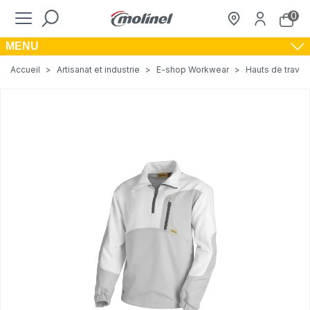
0
MENU
Accueil
>
Artisanat et industrie
>
E-shop Workwear
>
Hauts de travail