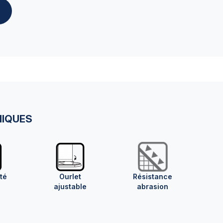
NIQUES
té
Ourlet
Résistance
ajustable
abrasion