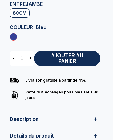
ENTREJAMBE
80CM
COULEUR :
Bleu
AJOUTER AU
-
+
PANIER
Livraison gratuite à partir de 49€
Retours & échanges possibles sous 30
jours
Description
Détails du produit