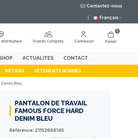
Contactez-nous
août
Livraison grat
Français
0
Grands Comptes
 distributeur
Connexion
Panier
SHOP
ACTUALITES
CONTACT
MÉTIERS
VÊTEMENTS NORMÉS
d Denim Bleu
PANTALON DE TRAVAIL
FAMOUS FORCE HARD
DENIM BLEU
Référence:
21152666145