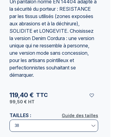
Un pantalon normé
EN 14404
adapté à
la sécurité du porteur : RESISTANCE
par les tissus utilisés (zones exposées
aux abrasions et à la déchirure),
SOLIDITE et LONGEVITE. Choisissez
la version Denim Cordura : une version
unique qui ne ressemble à personne,
une version mode sans concession,
pour les artisans pointilleux et
perfectionnistes souhaitant se
démarquer.
119,40 €
TTC
99,50 €
HT
TAILLES :
Guide des tailles
Guide des tailles