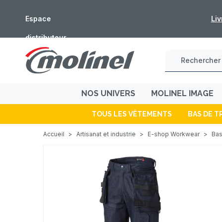
Espace
Fermeture estivale 
distributeur
NOS UNIVERS
MOLINEL IMAGE
TOUS LES VÊTEMENTS
BAS DE T
Accueil
>
Artisanat et industrie
>
E-shop Workwear
>
Bas