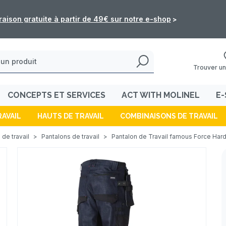
: les commandes de l'e-shop ne seront pas traitées du 5 au 16 
Trouver un
CONCEPTS ET SERVICES
ACT WITH MOLINEL
E-
RAVAIL
HAUTS DE TRAVAIL
COMBINAISONS DE TRAVAIL
 de travail
>
Pantalons de travail
>
Pantalon de Travail famous Force Har