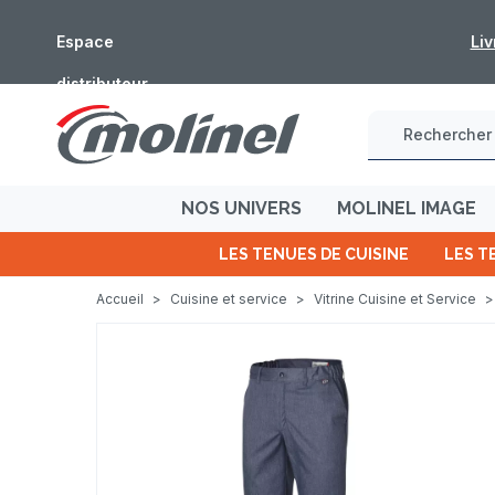
du 5 au 16 août
Espace
Liv
distributeur
NOS UNIVERS
MOLINEL IMAGE
LES TENUES DE CUISINE
LES T
Accueil
>
Cuisine et service
>
Vitrine Cuisine et Service
>