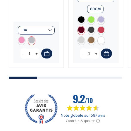
80CM
-
+
-
+