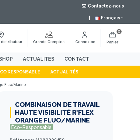
Contactez-nous
août
Livraison grat
Français
0
Grands Comptes
 distributeur
Connexion
Panier
SHOP
ACTUALITES
CONTACT
ÉCO RESPONSABLE
ACTUALITÉS
ge Fluo/Marine
COMBINAISON DE TRAVAIL
HAUTE VISIBILITÉ R'FLEX
ORANGE FLUO/MARINE
Éco-Responsable