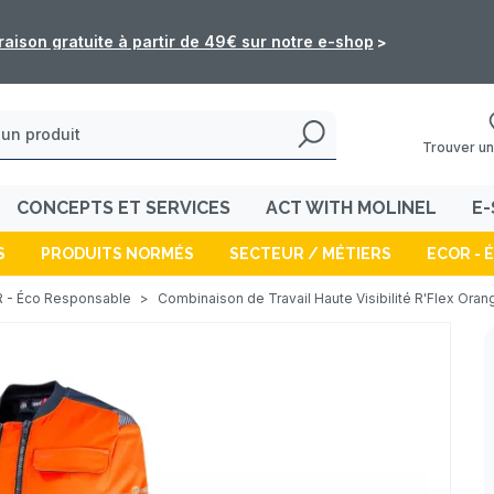
: les commandes de l'e-shop ne seront pas traitées du 5 au 16 
Trouver un
CONCEPTS ET SERVICES
ACT WITH MOLINEL
E-
S
PRODUITS NORMÉS
SECTEUR / MÉTIERS
ECOR - 
 - Éco Responsable
>
Combinaison de Travail Haute Visibilité R'Flex Oran