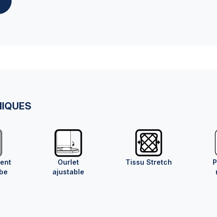
NIQUES
ent
Ourlet
Tissu Stretch
P
be
ajustable