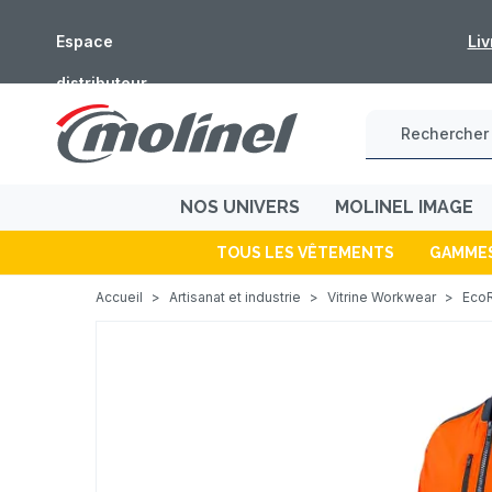
Espace
Fermeture estivale 
distributeur
NOS UNIVERS
MOLINEL IMAGE
TOUS LES VÊTEMENTS
GAMME
Accueil
>
Artisanat et industrie
>
Vitrine Workwear
>
EcoR