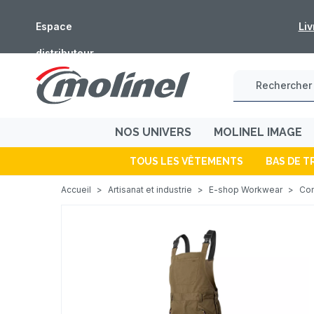
Espace
Fermeture estivale : les c
distributeur
NOS UNIVERS
MOLINEL IMAGE
TOUS LES VÊTEMENTS
BAS DE T
Accueil
>
Artisanat et industrie
>
E-shop Workwear
>
Com