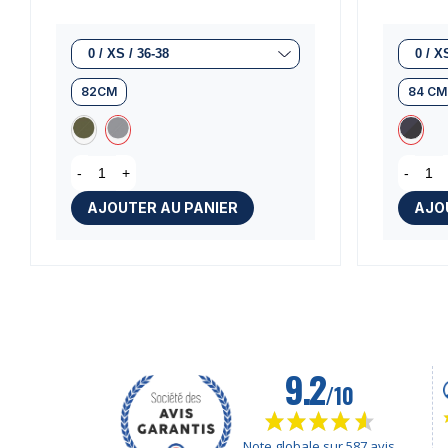
82CM
84 CM
(1 avis)
-
+
-
AJOUTER AU PANIER
AJO