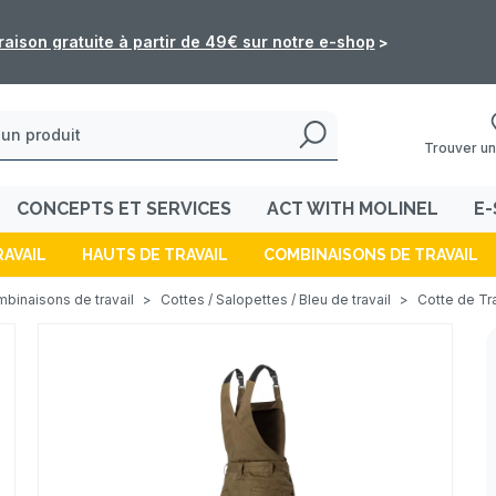
ommandes de l'e-shop ne seront pas traitées du 5 au 16 août
Trouver un
CONCEPTS ET SERVICES
ACT WITH MOLINEL
E-
RAVAIL
HAUTS DE TRAVAIL
COMBINAISONS DE TRAVAIL
binaisons de travail
>
Cottes / Salopettes / Bleu de travail
>
Cotte de Tr