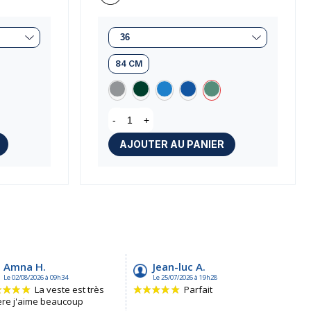
84 CM
s)
-
+
AJOUTER AU PANIER