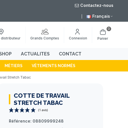
Contactez-nous
Livraison gratuite à 
Français
0
Grands Comptes
 distributeur
Connexion
Panier
SHOP
ACTUALITES
CONTACT
MÉTIERS
VÊTEMENTS NORMÉS
avail Stretch Tabac
COTTE DE TRAVAIL
STRETCH TABAC
Référence:
08809999248