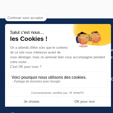
PRODUITS
Artisanat et indu
Molinel Lille
Cuisine et servi
03.20.38.70.00
Hasson
Plan du site
Molinel Lyon
04.74.65.20.25
Espace Grands 
Contactez-nous