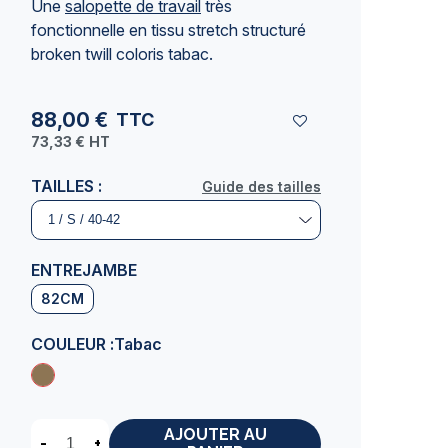
Une
salopette de travail
très
(1 avis)
fonctionnelle en tissu stretch structuré
broken twill coloris tabac.
88,00 €
TTC
73,33 €
HT
TAILLES :
Guide des tailles
Guide des tailles
ENTREJAMBE
82CM
COULEUR :
Tabac
AJOUTER AU
-
+