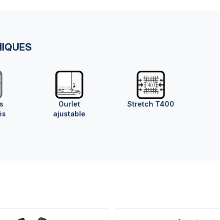
NIQUES
s
Ourlet
Stretch T400
és
ajustable