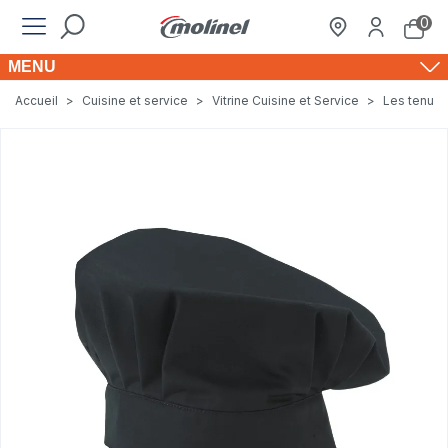
0
MENU
Accueil
>
Cuisine et service
>
Vitrine Cuisine et Service
>
Les tenues