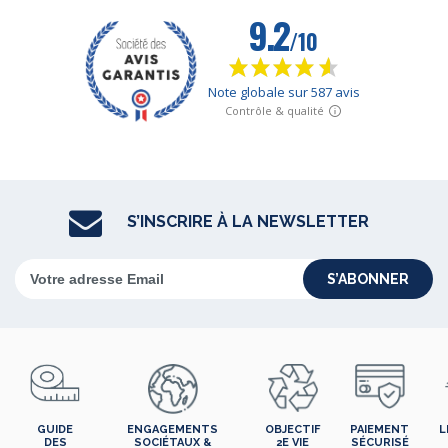
S’INSCRIRE À LA NEWSLETTER
S’ABONNER
GUIDE
ENGAGEMENTS
OBJECTIF
PAIEMENT
L
DES
SOCIÉTAUX &
2E VIE
SÉCURISÉ