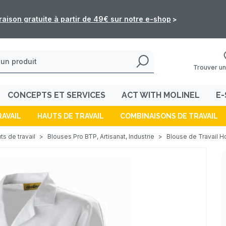
: les commandes de l'e-shop ne seront pas traitées du 5 au 16 
Trouver un
CONCEPTS ET SERVICES
ACT WITH MOLINEL
E-
RAVAIL
HAUTS DE TRAVAIL
COMBINAISONS DE TRAVAIL
ts de travail
>
Blouses Pro BTP, Artisanat, Industrie
>
Blouse de Travail 