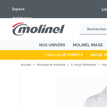
Espace
Fermeture estivale 
distributeur
NOS UNIVERS
MOLINEL IMAGE
TOUS LES VÊTEMENTS
BAS DE T
Accueil
>
Artisanat et industrie
>
E-shop Workwear
>
Hau