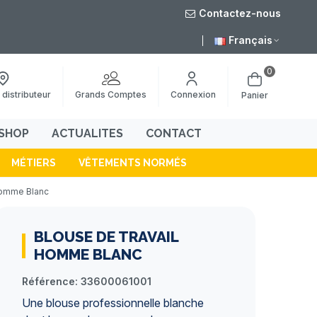
Contactez-nous
août
Livraison grat
Français
0
Grands Comptes
 distributeur
Connexion
Panier
SHOP
ACTUALITES
CONTACT
MÉTIERS
VÊTEMENTS NORMÉS
Homme Blanc
BLOUSE DE TRAVAIL
HOMME BLANC
Référence:
33600061001
Une
blouse professionnelle
blanche