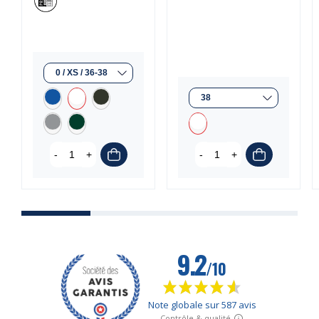
-
+
-
+