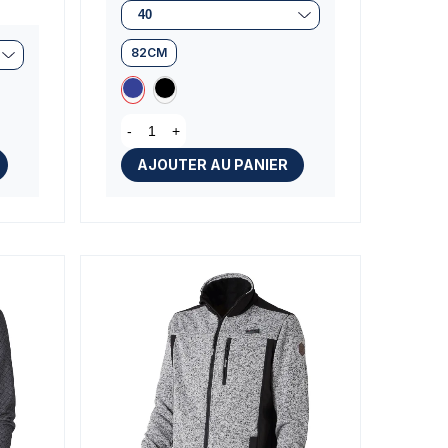
82CM
-
+
AJOUTER AU PANIER
)
(2 avis)