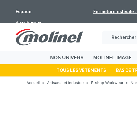
meture estivale : les commandes de l'e-shop ne seront pas trai
Espace
distributeur
NOS UNIVERS
MOLINEL IMAGE
TOUS LES VÊTEMENTS
BAS DE T
Accueil
>
Artisanat et industrie
>
E-shop Workwear
>
No