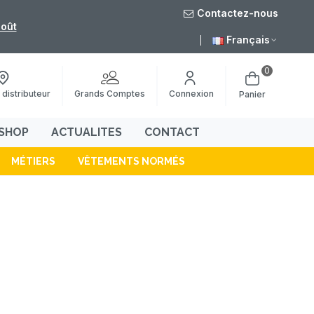
Contactez-nous
Livraison gratuite à partir de 49€ sur notre e-shop
>
Français
0
Grands Comptes
 distributeur
Connexion
Panier
SHOP
ACTUALITES
CONTACT
MÉTIERS
VÊTEMENTS NORMÉS