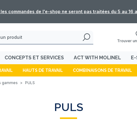
tées du 5 au 16 août
Trouver un
CONCEPTS ET SERVICES
ACT WITH MOLINEL
E-
RAVAIL
HAUTS DE TRAVAIL
COMBINAISONS DE TRAVAIL
s gammes
>
PULS
PULS