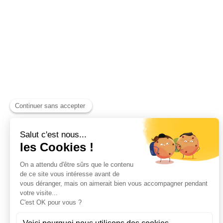
GUIDE DES TAILLES
ENGAGEMENTS
SOCIÉTAUX &
ENVIRONNEMENTAUX
PRODUITS
Artisanat et indu
Molinel Lille
Cuisine et servi
03.20.38.70.00
Hasson
Plan du site
Molinel Lyon