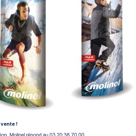
 vente !
on, Molinel répond au 03.20.38.70.00.