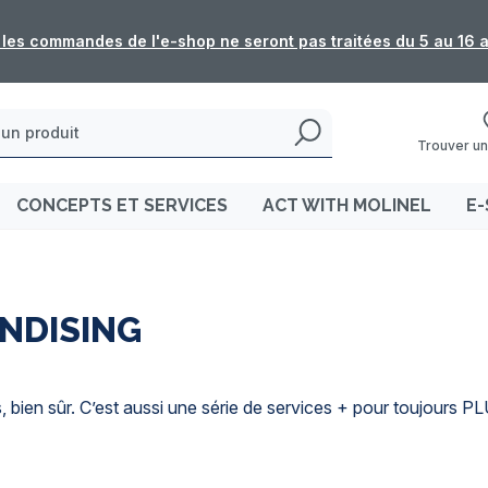
: les commandes de l'e-shop ne seront pas traitées du 5 au 16 
Trouver un
CONCEPTS ET SERVICES
ACT WITH MOLINEL
E-
ANDISING
ien sûr. C’est aussi une série de services + pour toujours PL