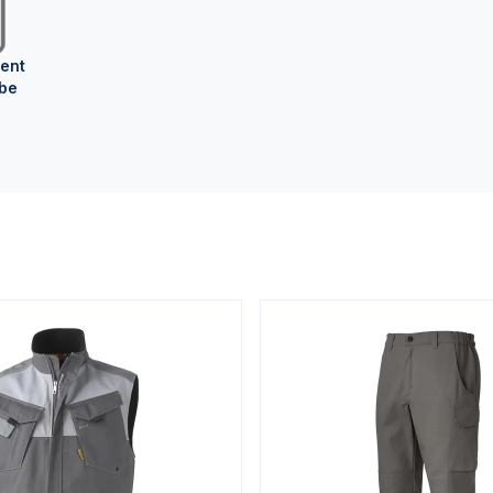
ent
be